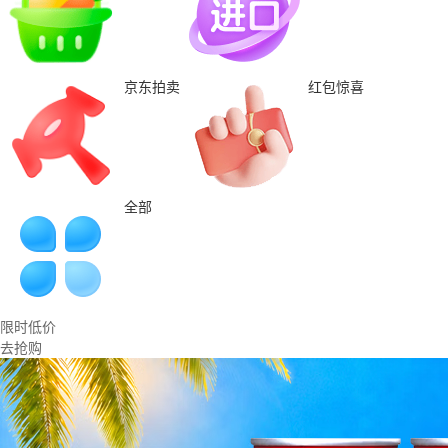
京东拍卖
红包惊喜
全部
限时低价
去抢购