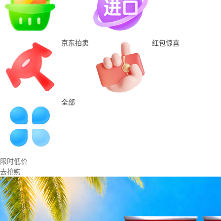
京东拍卖
红包惊喜
全部
限时低价
去抢购