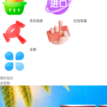
京东拍卖
红包惊喜
全部
限时低价
去抢购