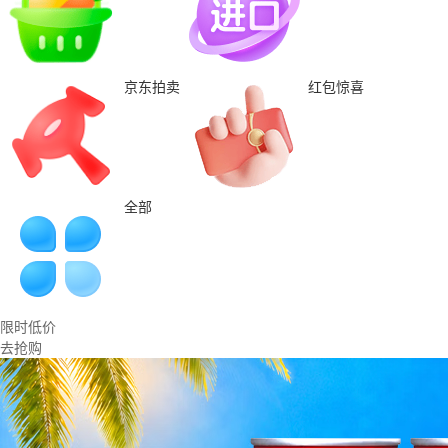
京东拍卖
红包惊喜
全部
限时低价
去抢购