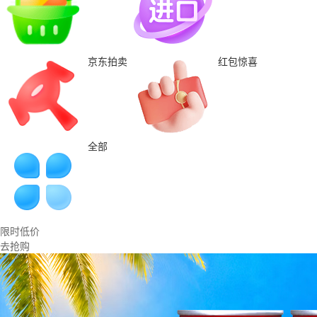
京东拍卖
红包惊喜
全部
限时低价
去抢购