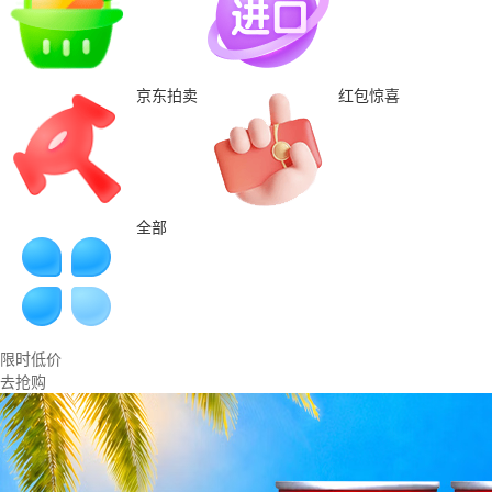
京东拍卖
红包惊喜
全部
限时低价
去抢购