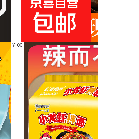
¥
100