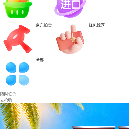
京东拍卖
红包惊喜
全部
限时低价
去抢购