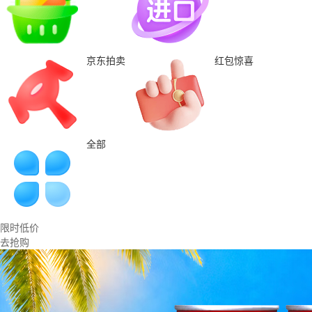
京东拍卖
红包惊喜
全部
限时低价
去抢购