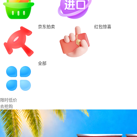
京东拍卖
红包惊喜
全部
限时低价
去抢购