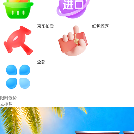
京东拍卖
红包惊喜
全部
限时低价
去抢购