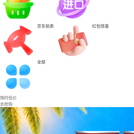
京东拍卖
红包惊喜
全部
限时低价
去抢购