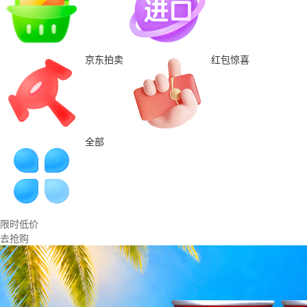
京东拍卖
红包惊喜
全部
限时低价
去抢购