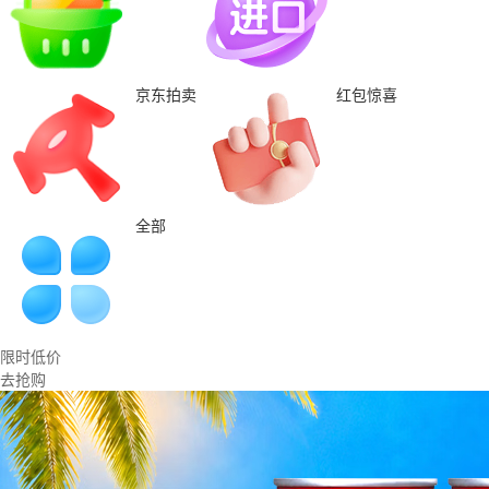
京东拍卖
红包惊喜
全部
限时低价
去抢购