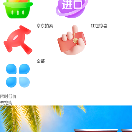
京东拍卖
红包惊喜
全部
限时低价
去抢购