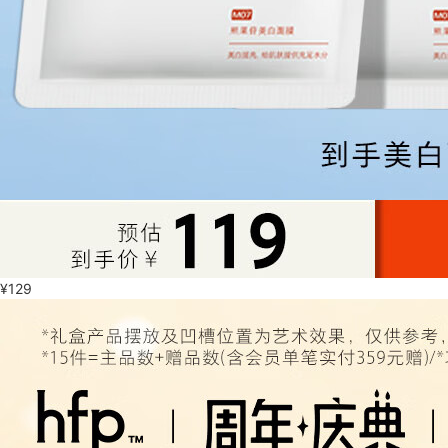
¥
129