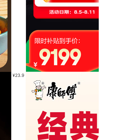
¥
23.9