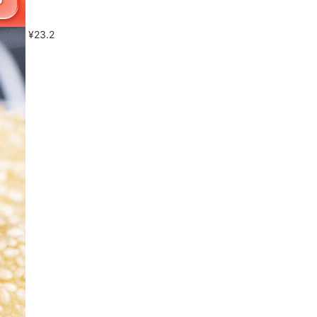
¥
23.2