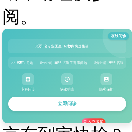
阅。
在线问诊
33万+
名专业医生 |
60秒
内快速接诊
实时:
钟前
周**
咨询了胃痛问题
8分钟前
王**
咨询了头痛问题
12分钟前
刘**
咨询
专科问诊
快速响应
隐私保护
立即问诊