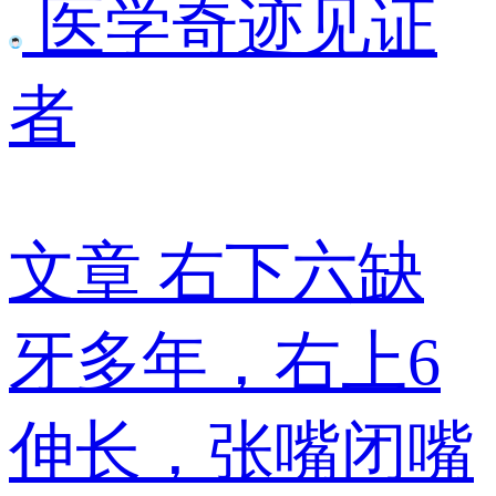
医学奇迹见证
者
文章
右下六缺
牙多年，右上6
伸长，张嘴闭嘴