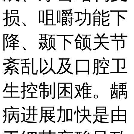
损、咀嚼功能下
降、颞下颌关节
紊乱以及口腔卫
生控制困难。龋
病进展加快是由