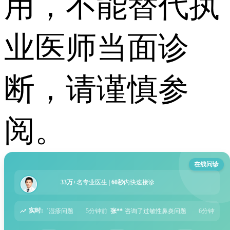
用，不能替代执
业医师当面诊
断，请谨慎参
阅。
在线问诊
33万+
名专业医生 |
60秒
内快速接诊
实时:
5分钟前
张**
咨询了过敏性鼻炎问题
6分钟前
周**
咨询了胃痛问题
8分钟