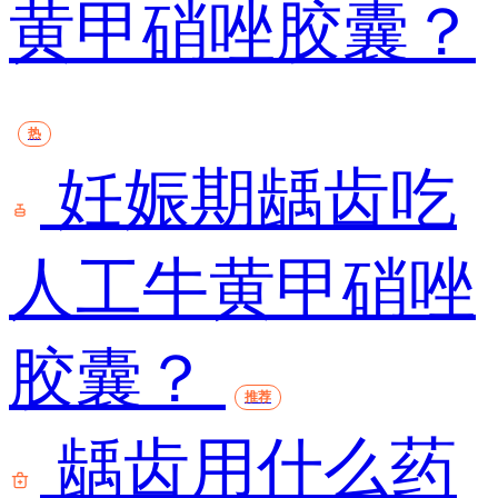
黄甲硝唑胶囊？
热
妊娠期龋齿吃
人工牛黄甲硝唑
胶囊？
推荐
龋齿用什么药