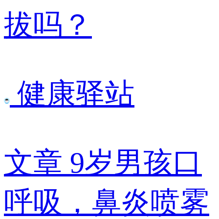
拔吗？
健康驿站
文章
9岁男孩口
呼吸，鼻炎喷雾