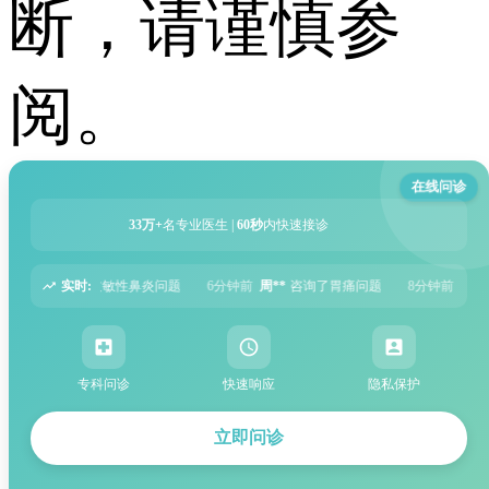
断，请谨慎参
阅。
在线问诊
33万+
名专业医生 |
60秒
内快速接诊
实时:
6分钟前
周**
咨询了胃痛问题
8分钟前
王**
咨询了头痛问题
12分钟前
刘*
专科问诊
快速响应
隐私保护
立即问诊