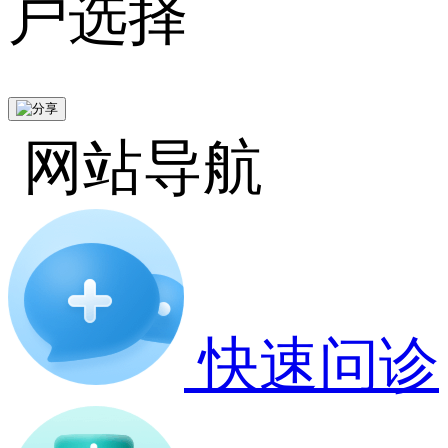
户选择
网站导航
快速问诊