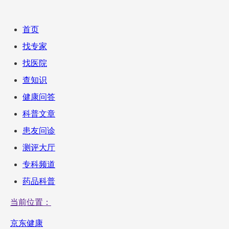
首页
找专家
找医院
查知识
健康问答
科普文章
患友问诊
测评大厅
专科频道
药品科普
当前位置：
京东健康