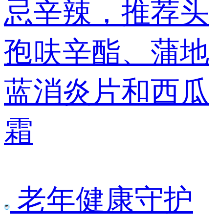
忌辛辣，推荐头
孢呋辛酯、蒲地
蓝消炎片和西瓜
霜
老年健康守护