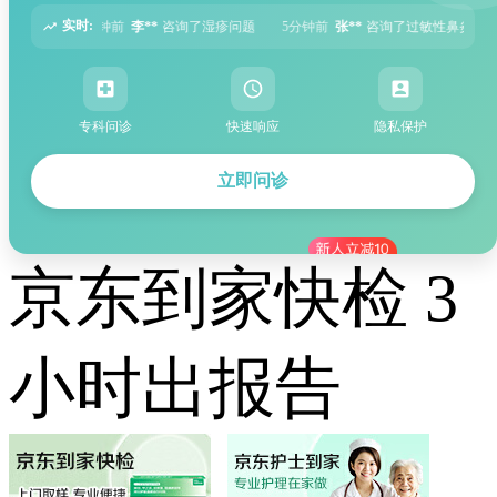
实时:
询了湿疹问题
5分钟前
张**
咨询了过敏性鼻炎问题
6分钟前
周**
咨询了胃痛
专科问诊
快速响应
隐私保护
立即问诊
京东到家快检 3
小时出报告