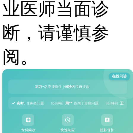
业医师当面诊
断，请谨慎参
阅。
在线问诊
33万+
名专业医生 |
60秒
内快速接诊
实时:
6分钟前
周**
咨询了胃痛问题
8分钟前
王**
咨询了头痛问题
12分钟前
刘**
专科问诊
快速响应
隐私保护