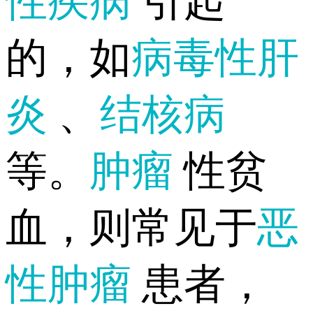
性疾病
引起
的，如
病毒性肝
炎
、
结核病
等。
肿瘤
性贫
血，则常见于
恶
性肿瘤
患者，