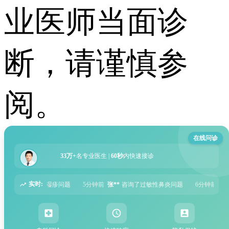
业医师当面诊
断，请谨慎参
阅。
在线问诊
33万+
名专业医生 |
60秒
内快速接诊
实时:
5分钟前
张**
咨询了过敏性鼻炎问题
6分钟前
周**
咨询了胃痛问题
8分钟前