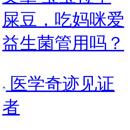
屎豆，吃妈咪爱
益生菌管用吗？
医学奇迹见证
者