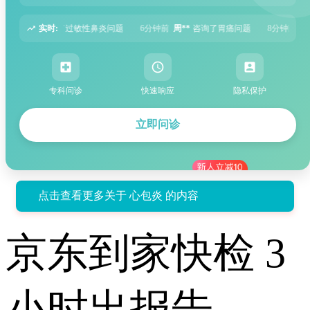
实时:
题
6分钟前
周**
咨询了胃痛问题
8分钟前
王**
咨询了头痛问题
12分钟前
专科问诊
快速响应
隐私保护
立即问诊
点击查看更多关于 心包炎 的内容
京东到家快检 3
小时出报告