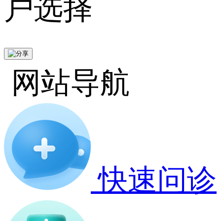
户选择
网站导航
快速问诊