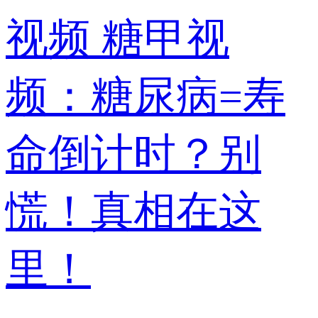
视频
糖甲视
频：糖尿病=寿
命倒计时？别
慌！真相在这
里！