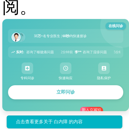
阅。
在线问诊
33万+
名专业医生 |
60秒
内快速接诊
实时:
问题
2分钟前
李**
咨询了湿疹问题
5分钟前
张**
咨询了过敏性鼻炎问题
专科问诊
快速响应
隐私保护
立即问诊
点击查看更多关于 白内障 的内容