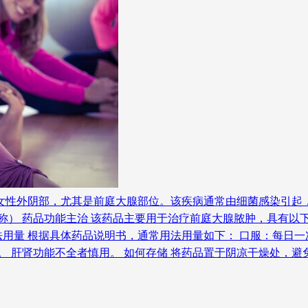
在女性外阴部，尤其是前庭大腺部位。该疾病通常由细菌感染引起
称） 药品功能主治 该药品主要用于治疗前庭大腺脓肿，具有以
用法用量 根据具体药品说明书，通常用法用量如下： 口服：每日
。 肝肾功能不全者慎用。 如何存储 将药品置于阴凉干燥处，避