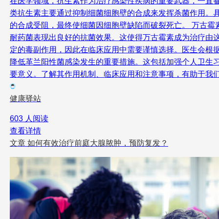
在医学领域，抗生素作为治疗感染性疾病的重要武器，一直
类抗生素主要通过抑制细菌细胞壁的合成来发挥杀菌作用。
的合成受阻，最终使细菌因细胞壁缺陷而破裂死亡。 万古霉
耐药菌表现出良好的抗菌效果。这使得万古霉素成为治疗由
定的毒副作用，因此在临床应用中需要谨慎选择。医生会根
降低革兰阳性菌感染发生的重要措施。这包括加强个人卫生
要意义。了解其作用机制、临床应用和注意事项，有助于我
健康驿站
603 人阅读
查看详情
文章
如何有效治疗前庭大腺脓肿，预防复发？