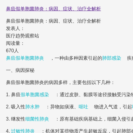
鼻疽假单胞菌肺炎：病因、症状、治疗全解析
鼻疽假单胞菌肺炎：病因、症状、治疗全解析
发表人：
医疗趋势观察站
阅读量：
670人
鼻疽假单胞菌肺炎
，一种由多种因素引起的
肺部感染
疾
一、病因探秘
鼻疽假单胞菌肺炎的病因多样，主要包括以下几种：
1. 鼻疽
假单胞菌感染
：通过皮肤、黏膜等途径接触受污染
2. 吸入性
肺水肿
：异物如痰液、
呕吐
物进入气道，引起
3. 继发性
细菌性肺炎
：原有基础疾病基础上，细菌入侵引
4.
过敏性肺炎
：机体对某些物质产生超敏反应，引起肺部