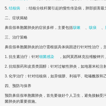
5.
结核病
：结核分枝杆菌引起的慢性传染病，肺部损害最
二、症状揭秘
鼻疽假单胞菌肺炎的症状多样，主要包括
咳嗽
、
咳痰
、
三、治疗策略
鼻疽假单胞菌肺炎的治疗需根据具体病因进行针对性治疗，
1. 抗生素治疗：针对
细菌感染
，如阿莫西林克拉维酸钾片
2. 抗组胺药和皮质类固醇：针对过敏性肺炎，如地塞米松注
3. 化学治疗：针对结核病，如异烟肼、利福平、吡嗪酰胺和
四、预防与保养
预防鼻疽假单胞菌肺炎，首先要做好个人卫生，避免接触受
菌肺炎的重要措施。