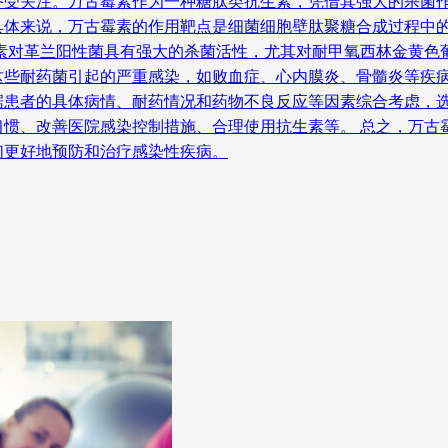
备受关注。万古霉素作为一种糖肽类抗生素，凭借其强大的杀菌作
具体来说，万古霉素的作用靶点是细菌细胞壁肽聚糖合成过程中
素对革兰阳性菌具有强大的杀菌活性，尤其对耐甲氧西林金黄色葡
这些耐药菌引起的严重感染，如败血症、心内膜炎、骨髓炎等疾病
据患者的具体病情、耐药情况和药物不良反应等因素综合考虑，选
习惯、改善医院感染控制措施、合理使用抗生素等。 总之，万古
们更好地预防和治疗感染性疾病。