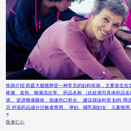
疾病介绍 前庭大腺脓肿是一种常见的妇科疾病，主要发生
疼痛、发热、脓液流出等。 药品名称 （此处填写具体药品名
状。 促进脓液吸收，加速伤口愈合。 建议就诊科室 妇科 
忌 对该药品成分过敏者禁用。 孕妇、哺乳期妇女、儿童慎用
医者仁心