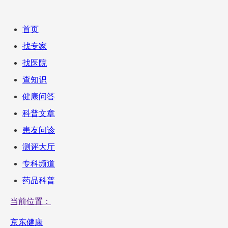
首页
找专家
找医院
查知识
健康问答
科普文章
患友问诊
测评大厅
专科频道
药品科普
当前位置：
京东健康