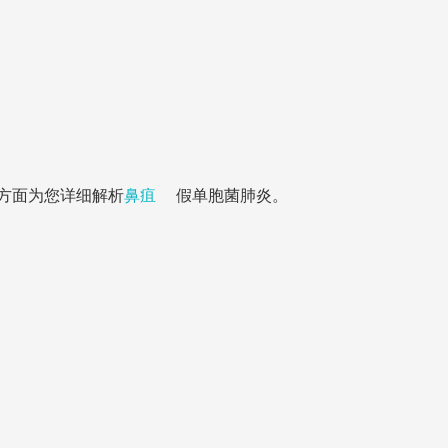
方面为您详细解析
鼻疽
假单胞菌肺炎。