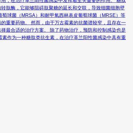
用，在治疗革兰阳性菌感染中发挥着至关重要的作用。 糖肽
的转肽酶，它能够阻碍肽聚糖的延长和交联，导致细菌细胞壁
萄球菌（MRSA）和耐甲氧西林表皮葡萄球菌（MRSE）等
的重要药物。 然而，由于万古霉素的抗菌谱较窄，且存在一
择最合适的治疗方案。 除了药物治疗，预防和控制感染也是
霉素作为一种糖肽类抗生素，在治疗革兰阳性菌感染中具有重