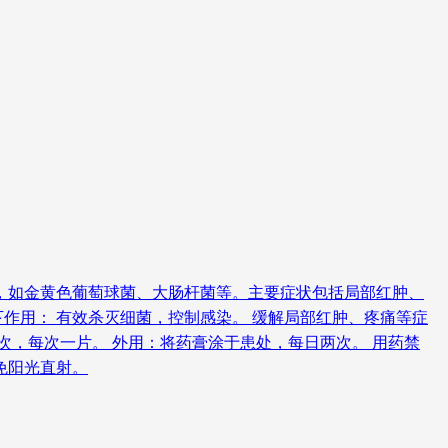
，如金黄色葡萄球菌、大肠杆菌等。主要症状包括局部红肿、
下作用： 有效杀灭细菌，控制感染。 缓解局部红肿、疼痛等症
一次，每次一片。 外用：将药膏涂于患处，每日两次。 用药禁
免阳光直射。