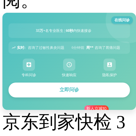
阅。
在线问诊
33万+
名专业医生 |
60秒
内快速接诊
实时:
鼻炎问题
6分钟前
周**
咨询了胃痛问题
8分钟前
王**
咨询了头痛问题
1
专科问诊
快速响应
隐私保护
立即问诊
京东到家快检 3