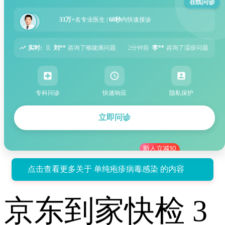
在线问诊
33万+
名专业医生 |
60秒
内快速接诊
实时:
喉咙痛问题
2分钟前
李**
咨询了湿疹问题
5分钟前
张**
咨询了过敏性鼻炎问
专科问诊
快速响应
隐私保护
立即问诊
点击查看更多关于 单纯疱疹病毒感染 的内容
京东到家快检 3