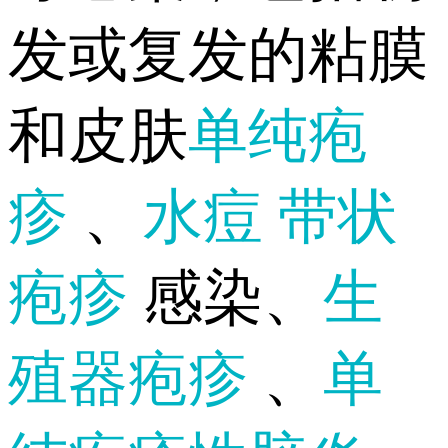
发或复发的粘膜
和皮肤
单纯疱
疹
、
水痘
带状
疱疹
感染、
生
殖器疱疹
、
单