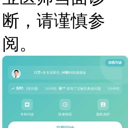
断，请谨慎参
阅。
在线问诊
33万+
名专业医生 |
60秒
内快速接诊
实时:
分钟前
张**
咨询了过敏性鼻炎问题
6分钟前
周**
咨询了胃痛问题
8分钟前
王
专科问诊
快速响应
隐私保护