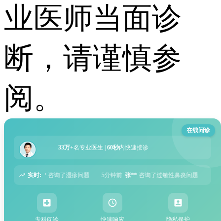
业医师当面诊
断，请谨慎参
阅。
在线问诊
33万+
名专业医生 |
60秒
内快速接诊
实时:
问题
5分钟前
张**
咨询了过敏性鼻炎问题
6分钟前
周**
咨询了胃痛问题
专科问诊
快速响应
隐私保护