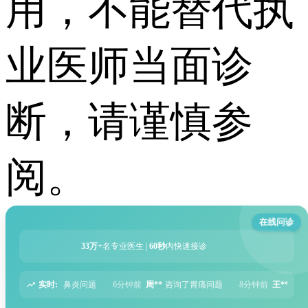
用，不能替代执
业医师当面诊
断，请谨慎参
阅。
在线问诊
33万+
名专业医生 |
60秒
内快速接诊
实时:
6分钟前
周**
咨询了胃痛问题
8分钟前
王**
咨询了头痛问题
12分钟前
刘**