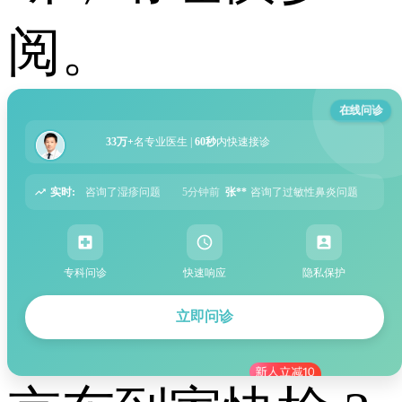
阅。
在线问诊
33万+
名专业医生 |
60秒
内快速接诊
实时:
题
5分钟前
张**
咨询了过敏性鼻炎问题
6分钟前
周**
咨询了胃痛问题
8
专科问诊
快速响应
隐私保护
立即问诊