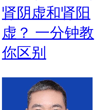
肾阴虚和肾阳
虚？ 一分钟教
你区别