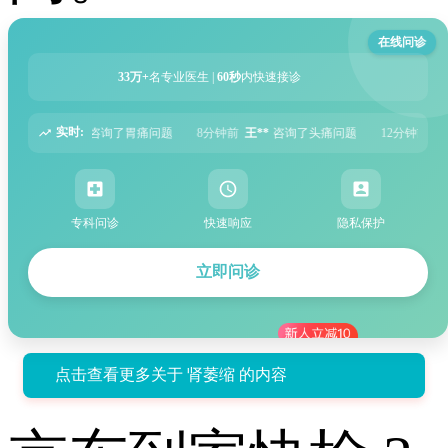
在线问诊
33万+
名专业医生 |
60秒
内快速接诊
实时:
8分钟前
王**
咨询了头痛问题
12分钟前
刘**
咨询了腹泻问题
15分钟前
陈
专科问诊
快速响应
隐私保护
立即问诊
点击查看更多关于 肾萎缩 的内容