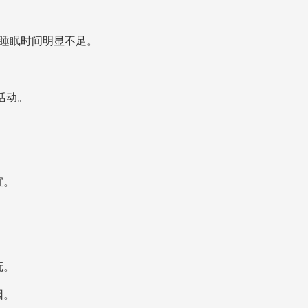
宝睡眠时间明显不足。
活动。
宜。
。
抚。
因。