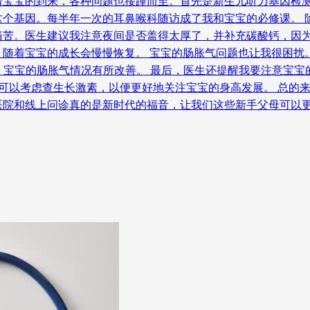
着宝宝的到来，各种问题也接踵而至。首先是新生儿听力基因检
这个基因。每半年一次的耳鼻喉科随访成了我和宝宝的必修课。 
痛苦。医生建议我注意夜间是否盖得太厚了，并补充碳酸钙，因
着宝宝的成长会慢慢恢复。 宝宝的肠胀气问题也让我很困扰。医
用，宝宝的肠胀气情况有所改善。 最后，医生还提醒我要注意宝
可以考虑查生长激素，以便更好地关注宝宝的身高发展。 总的
医院和线上问诊真的是新时代的福音，让我们这些新手父母可以