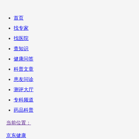
首页
找专家
找医院
查知识
健康问答
科普文章
患友问诊
测评大厅
专科频道
药品科普
当前位置：
京东健康