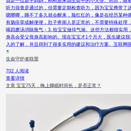
我是一位新手妈妈，刚刚迎来我生命中的小天使。然而，随
听力筛查是通过的，但需要定期检查听力，因为宝宝携带了
嗯唧唧，睡不了多久就会醒来，脸红红的，像是在经历某种
有肠痉挛或解便便，肚子疼闹人是正常的，不需要特殊处理，随
喝四磨汤消除胀气；3. 给宝宝做排气操。这些方法都很实
身高会受父母身高影响的。现在宝宝才1个月大，医生建议我
入的了解，并且得到了很多实用的建议和治疗方案。互联网
生命守护者联盟
702 人阅读
查看详情
文章
宝宝75天，晚上睡眠时间长，是否正常？