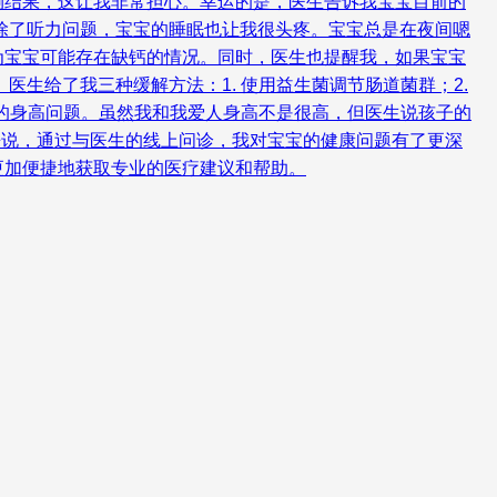
测结果，这让我非常担心。幸运的是，医生告诉我宝宝目前的
除了听力问题，宝宝的睡眠也让我很头疼。宝宝总是在夜间嗯
为宝宝可能存在缺钙的情况。同时，医生也提醒我，如果宝宝
生给了我三种缓解方法：1. 使用益生菌调节肠道菌群；2.
宝的身高问题。虽然我和我爱人身高不是很高，但医生说孩子的
来说，通过与医生的线上问诊，我对宝宝的健康问题有了更深
更加便捷地获取专业的医疗建议和帮助。