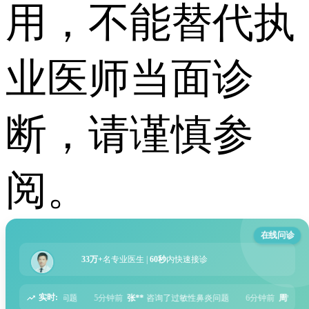
用，不能替代执
业医师当面诊
断，请谨慎参
阅。
在线问诊
33万+
名专业医生 |
60秒
内快速接诊
实时:
前
张**
咨询了过敏性鼻炎问题
6分钟前
周**
咨询了胃痛问题
8分钟前
王**