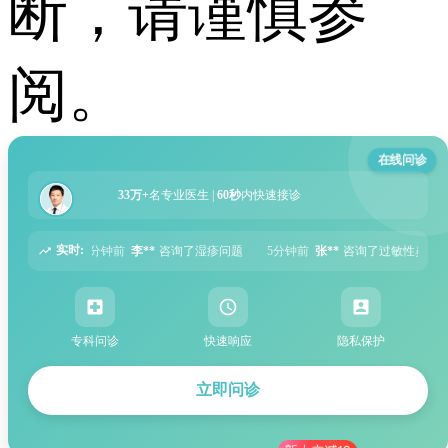
断，请谨慎参
阅。
在线问诊
33万+
名专业医生 |
60秒
内快速接诊
实时:
询了湿疹问题
5分钟前
张**
咨询了过敏性鼻炎问题
6分钟前
周**
咨询了胃
专科问诊
快速响应
隐私保护
立即问诊