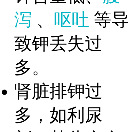
泻
、
呕吐
等导
致钾丢失过
多。
肾脏排钾过
多，如利尿