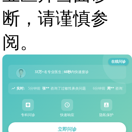
断，请谨慎参
阅。
在线问诊
33万+
名专业医生 |
60秒
内快速接诊
实时:
咨询了过敏性鼻炎问题
6分钟前
周**
咨询了胃痛问题
8分钟前
王**
咨询了
专科问诊
快速响应
隐私保护
立即问诊