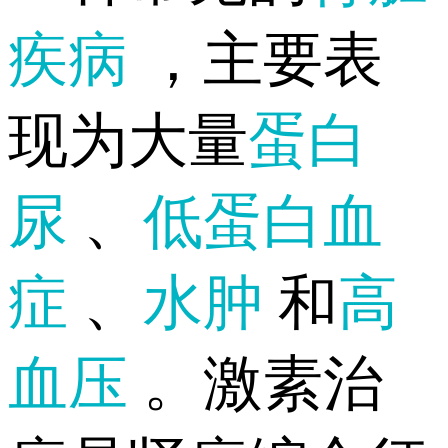
疾病
，主要表
现为大量
蛋白
尿
、
低蛋白血
症
、
水肿
和
高
血压
。激素治