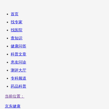
首页
找专家
找医院
查知识
健康问答
科普文章
患友问诊
测评大厅
专科频道
药品科普
当前位置：
京东健康