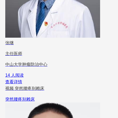
张继
主任医师
中山大学肿瘤防治中心
14 人阅读
查看详情
视频
突然腰疼别赖床
突然腰疼别赖床