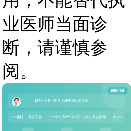
用，不能替代执
业医师当面诊
断，请谨慎参
阅。
在线问诊
33万+
名专业医生 |
60秒
内快速接诊
实时:
5分钟前
张**
咨询了过敏性鼻炎问题
6分钟前
周**
咨询了胃痛问题
8分钟前