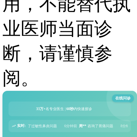
用，不能替代执
业医师当面诊
断，请谨慎参
阅。
在线问诊
33万+
名专业医生 |
60秒
内快速接诊
实时:
问题
6分钟前
周**
咨询了胃痛问题
8分钟前
王**
咨询了头痛问题
12分钟