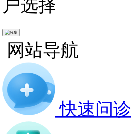
户选择
网站导航
快速问诊