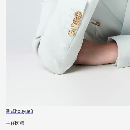
测试houyue8
主任医师