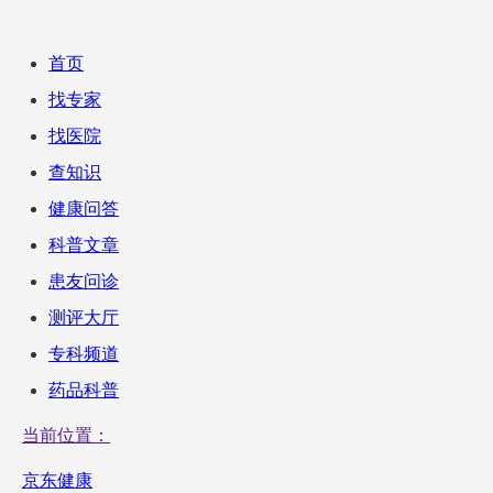
首页
找专家
找医院
查知识
健康问答
科普文章
患友问诊
测评大厅
专科频道
药品科普
当前位置：
京东健康