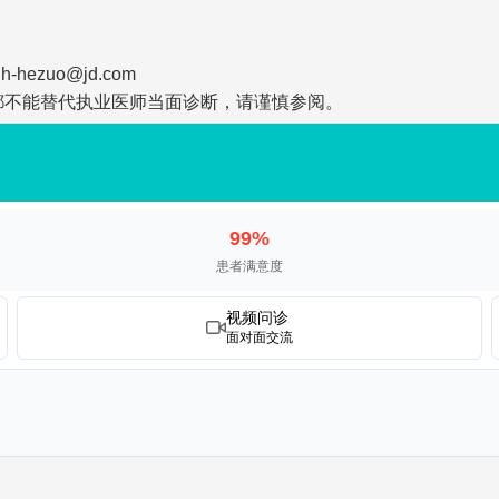
zuo@jd.com
都不能替代执业医师当面诊断，请谨慎参阅。
99%
患者满意度
视频问诊
面对面交流