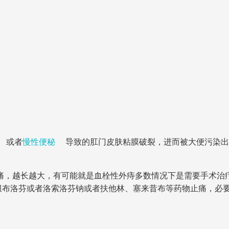
或者
慢性便秘
导致的肛门皮肤粘膜破裂，进而被大便污染出
痛，越长越大，有可能就是血栓性外痔多数情况下是需要手术治
服布洛芬或者洛索洛芬钠或者扶他林、塞来昔布等药物止痛，必