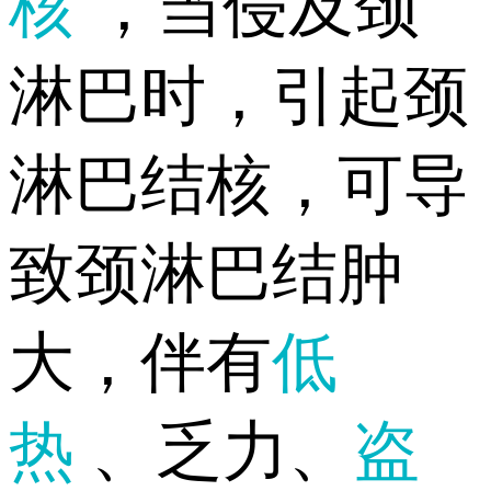
核
，当侵及颈
淋巴时，引起颈
淋巴结核，可导
致颈淋巴结肿
大，伴有
低
热
、乏力、
盗