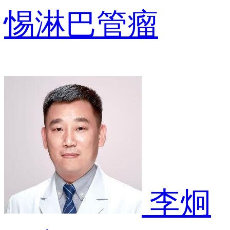
惕淋巴管瘤
李炯