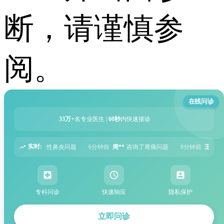
断，请谨慎参
阅。
在线问诊
33万+
名专业医生 |
60秒
内快速接诊
实时:
6分钟前
周**
咨询了胃痛问题
8分钟前
王**
咨询了头痛问题
12分钟前
刘*
专科问诊
快速响应
隐私保护
立即问诊