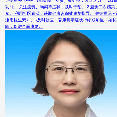
证使用补气中药（如黄芪、党参）或针灸，改善乏力、气虚症状
功能。 关注疲劳、胸闷等症状，及时干预。 2.避免二次感
食。 利用社区资源，获取健康咨询或康复指导。 关键提示 
滥用抗生素）。 •及时就医：若康复期症状持续或加重（如
险，促进全面康复。