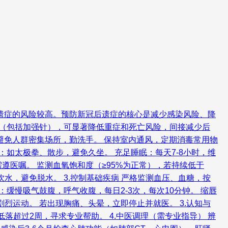
遗症的风险较高。预防新冠后遗症的核心是减少感染风险、降
苗（包括加强针），可显著降低重症和死亡风险，间接减少后
），避免人群密集场所，勤洗手。 保持室内通风，定期消毒常用物
：如太极拳、散步，避免久坐。 充足睡眠：每天7-8小时，维
，需遵医嘱。 监测血氧饱和度（≥95%为正常），若持续低于
饮水，避免脱水。 3.控制基础疾病 严格监测血压、血糖，按
缓慢吸气鼓腹，呼气收腹，每日2-3次，每次10分钟。 缩唇
烈运动。 若出现胸痛、头晕，立即停止并就医。 3.认知与
落超过2周，寻求专业帮助。 4.中医调理（需专业指导） 辨