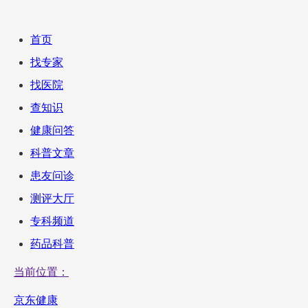
首页
找专家
找医院
查知识
健康问答
科普文章
患友问诊
测评大厅
专科频道
药品科普
当前位置：
京东健康