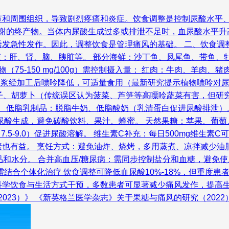
节和周围组织，导致剧烈疼痛和炎症。饮食调整是控制尿酸水平
的终产物。当体内尿酸生成过多或排泄不足时，血尿酸水平升高（>
急性发作。因此，调整饮食是管理痛风的基础。 二、饮食调整的四
物内脏：肝、肾、脑、胰脏等。 部分海鲜：沙丁鱼、凤尾鱼、带鱼
（75-150 mg/100g）需控制摄入量： 红肉：牛肉、羊肉
浆经加工后嘌呤降低，可适量食用（最新研究提示植物嘌呤对尿酸影
、茄子、胡萝卜（传统误区认为菠菜、芦笋等高嘌呤蔬菜有害，但
 低脂乳制品：脱脂牛奶、低脂酸奶（乳清蛋白促进尿酸排泄）。 
尿酸生成，避免碳酸饮料、果汁、蜂蜜。 天然果糖：苹果、葡萄、
 7.5-9.0）促进尿酸溶解。 维生素C补充：每日500mg维
也有益。 烹饪方式：避免油炸、烧烤，多用蒸煮、凉拌减少油脂
乳制品和水分。 合并高血压/糖尿病：需同步控制盐分和血糖，避
结合个体化治疗 饮食调整可降低血尿酸10%-18%，但重度
学饮食与生活方式干预，多数患者可显著减少痛风发作，提高生
023）》 《新英格兰医学杂志》关于果糖与痛风的研究（2022）