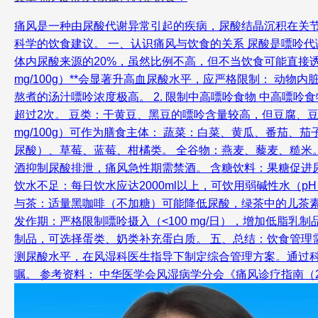
痛风是一种由尿酸代谢异常引起的疾病，尿酸结晶沉积在关
科学的饮食建议。 一、认识痛风与饮食的关系 尿酸是嘌呤代谢
体内尿酸来源的20%，虽然比例不高，但不当饮食可能直接诱发
mg/100g）**会显著升高血尿酸水平，应严格限制： 动
熬煮的汤汁嘌呤浓度极高。 2. 限制中高嘌呤食物 中高嘌呤食物
超过2次。 豆类：干黄豆、黑豆的嘌呤含量较高，但豆腐、豆
mg/100g）可作为膳食主体： 蔬菜：白菜、黄瓜、番茄
尿酸）、草莓、蓝莓、柑橘类。 全谷物：燕麦、藜麦、糙米。
酒抑制尿酸排泄，痛风急性期需禁酒。 含糖饮料：果糖促进
饮水不足：每日饮水应达2000ml以上，可饮用弱碱性水（pH
与茶：适量黑咖啡（不加糖）可能降低尿酸，绿茶中的儿茶素
发作期：严格限制嘌呤摄入（<100 mg/日），增加低脂
制品，可选择蛋类、奶类补充蛋白质。 五、总结：饮食管理需
测尿酸水平，在风湿科医生指导下制定综合管理方案。通过科
嘱。 参考资料： 中华医学会风湿病学分会《痛风诊疗指南（2