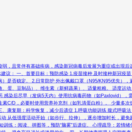
对较弱，且常伴有基础疾病，感染新冠病毒后发展为重症或出现后
建议： 一、首要目标：预防感染 1.疫苗接种 及时接种新冠疫
是否稳定。 2.日常防护 外出佩戴口罩（N95/KN95优先
（鱼、蛋、豆制品）、维生素（新鲜蔬果）、适量粗粮。 适度运动
 感染后尽早（发病5天内）使用抗病毒药物（如Paxlovid）
维生素C/D，必要时使用营养补充剂（如乳清蛋白粉）。 少量多次
、康复期：科学恢复，减少后遗症 1.呼吸功能训练 腹式呼吸法：
运动 从低强度活动开始（如步行、拉伸），逐步增加时长，避免剧
知训练：阅读、拼图等，预防“脑雾”后遗症。 心理疏导：若情绪低