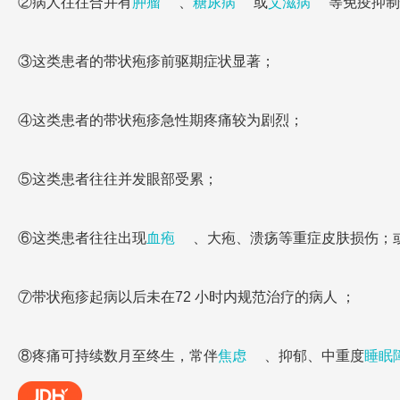
②病人往往合并有
肿瘤
、
糖尿病
或
艾滋病
等免疫抑制
③这类患者的带状疱疹前驱期症状显著；
④这类患者的带状疱疹急性期疼痛较为剧烈；
⑤这类患者往往并发眼部受累；
⑥这类患者往往出现
血疱
、大疱、溃疡等重症皮肤损伤；或
⑦带状疱疹起病以后未在72 小时内规范治疗的病人 ；
⑧疼痛可持续数月至终生，常伴
焦虑
、抑郁、中重度
睡眠