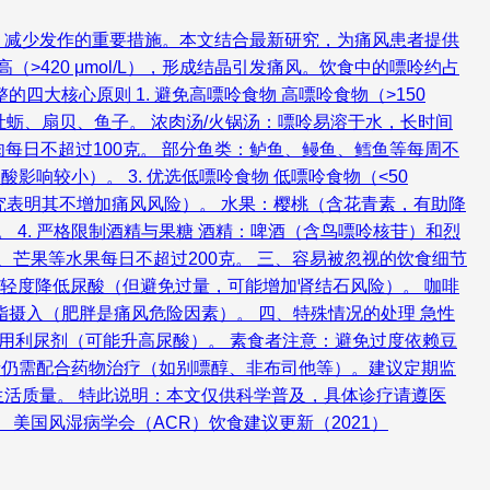
、减少发作的重要措施。本文结合最新研究，为痛风患者提供
420 μmol/L），形成结晶引发痛风。饮食中的嘌呤约占
大核心原则 1. 避免高嘌呤食物 高嘌呤食物（>150
、牡蛎、扇贝、鱼子。 浓肉汤/火锅汤：嘌呤易溶于水，长时间
、猪肉每日不超过100克。 部分鱼类：鲈鱼、鳗鱼、鳕鱼等每周不
响较小）。 3. 优选低嘌呤食物 低嘌呤食物（<50
研究表明其不增加痛风风险）。 水果：樱桃（含花青素，有助降
4. 严格限制酒精与果糖 酒精：啤酒（含鸟嘌呤核苷）和烈
芒果等水果每日不超过200克。 三、容易被忽视的饮食细节
生素C可轻度降低尿酸（但避免过量，可能增加肾结石风险）。 咖啡
摄入（肥胖是痛风危险因素）。 四、特殊情况的处理 急性
免使用利尿剂（可能升高尿酸）。 素食者注意：避免过度依赖豆
患者仍需配合药物治疗（如别嘌醇、非布司他等）。建议定期监
活质量。 特此说明：本文仅供科学普及，具体诊疗请遵医
 美国风湿病学会（ACR）饮食建议更新（2021）