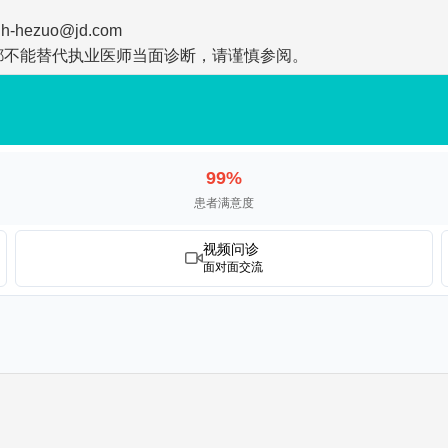
zuo@jd.com
都不能替代执业医师当面诊断，请谨慎参阅。
99%
患者满意度
视频问诊
面对面交流