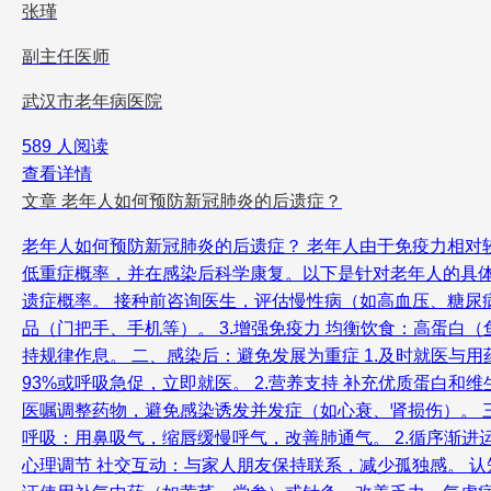
张瑾
副主任医师
武汉市老年病医院
589 人阅读
查看详情
文章
老年人如何预防新冠肺炎的后遗症？
老年人如何预防新冠肺炎的后遗症？ 老年人由于免疫力相
低重症概率，并在感染后科学康复。以下是针对老年人的具体
遗症概率。 接种前咨询医生，评估慢性病（如高血压、糖尿病）
品（门把手、手机等）。 3.增强免疫力 均衡饮食：高蛋白
持规律作息。 二、感染后：避免发展为重症 1.及时就医与用药
93%或呼吸急促，立即就医。 2.营养支持 补充优质蛋白和
医嘱调整药物，避免感染诱发并发症（如心衰、肾损伤）。 三
呼吸：用鼻吸气，缩唇缓慢呼气，改善肺通气。 2.循序渐进
心理调节 社交互动：与家人朋友保持联系，减少孤独感。 认