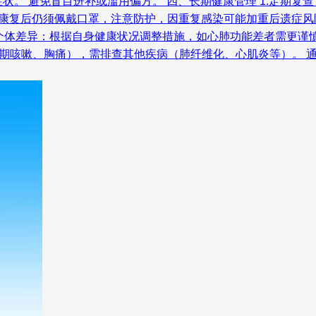
。 避免盲目进补或滥用偏方。 四、长期健康管理 1.定期复查 
染 康复后仍须佩戴口罩，注意防护，因重复感染可能加重后遗症风
•个体差异：根据自身健康状况调整措施，如心肺功能差者需更谨慎
长期咳嗽、胸痛），需排查其他疾病（肺纤维化、心肌炎等）。 