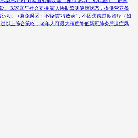
感染后3-6个月检查心肺功能（如肺部CT、心电图）、肝肾
险。 3.家庭与社会支持 家人协助监测健康状态，提供营养餐
运动。 •避免误区：不轻信“特效药”，不因焦虑过度治疗（如
通过以上综合策略，老年人可最大程度降低新冠肺炎后遗症风