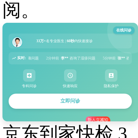
阅。
在线问诊
33万+
名专业医生 |
60秒
内快速接诊
实时:
钟前
李**
咨询了湿疹问题
5分钟前
张**
咨询了过敏性鼻炎问题
6分钟前
周*
专科问诊
快速响应
隐私保护
立即问诊
京东到家快检 3