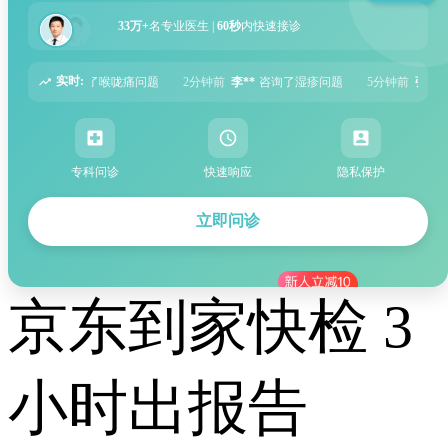
33万+
名专业医生 |
60秒
内快速接诊
实时:
问题
2分钟前
李**
咨询了湿疹问题
5分钟前
张**
咨询了过敏性鼻炎问题
专科问诊
快速响应
隐私保护
立即问诊
京东到家快检 3
小时出报告