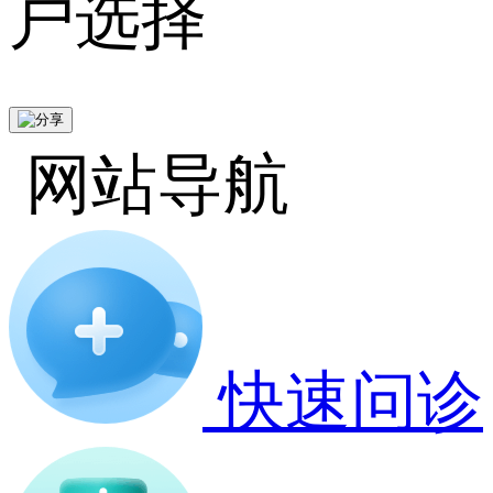
户选择
网站导航
快速问诊