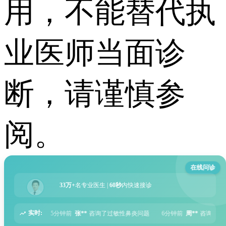
用，不能替代执
业医师当面诊
断，请谨慎参
阅。
在线问诊
33万+
名专业医生 |
60秒
内快速接诊
实时:
*
咨询了过敏性鼻炎问题
6分钟前
周**
咨询了胃痛问题
8分钟前
王**
咨询了