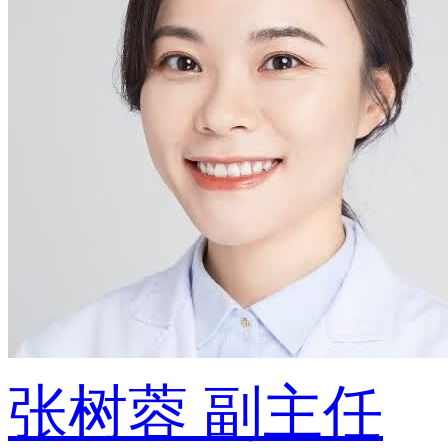
张树蓉
副主任