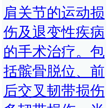
肩关节的运动损
伤及退变性疾病
的手术治疗。包
括髌骨脱位、前
后交叉韧带损伤