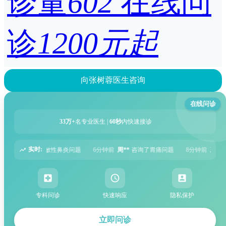
诊量
602
在线问
诊
1200元起
向张树蓉医生咨询
在线问诊
33万+
名专业医生 |
60秒
内快速接诊
实时:
6分钟前
周**
咨询了胃痛问题
8分钟前
王**
咨询了头痛问题
12分钟前
刘**
专科问诊
快速响应
隐私保护
立即问诊