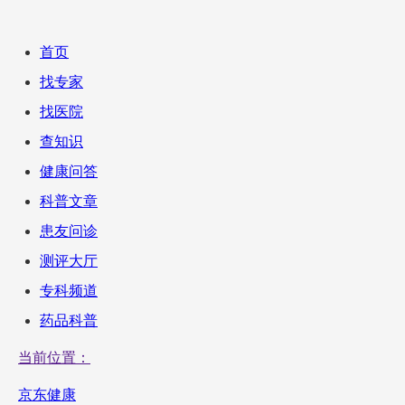
首页
找专家
找医院
查知识
健康问答
科普文章
患友问诊
测评大厅
专科频道
药品科普
当前位置：
京东健康