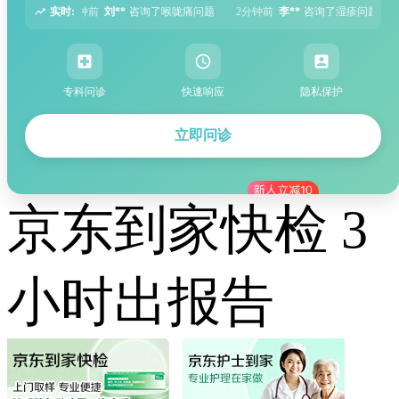
实时:
了喉咙痛问题
2分钟前
李**
咨询了湿疹问题
5分钟前
张**
咨询了过敏性鼻炎
专科问诊
快速响应
隐私保护
立即问诊
京东到家快检 3
小时出报告