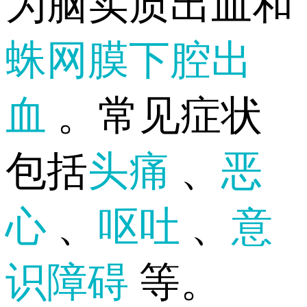
为脑实质出血和
蛛网膜下腔出
血
。常见症状
包括
头痛
、
恶
心
、
呕吐
、
意
识障碍
等。